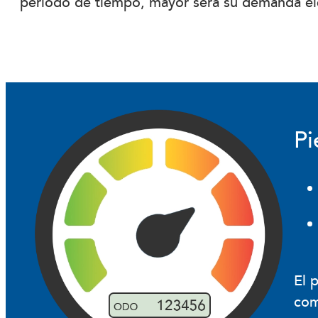
período de tiempo, mayor será su demanda elé
Pi
El 
com