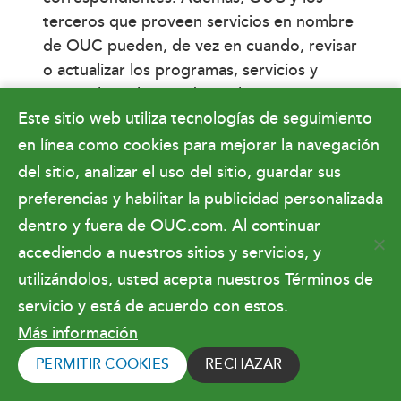
terceros que proveen servicios en nombre
de OUC pueden, de vez en cuando, revisar
o actualizar los programas, servicios y
materiales relacionados. Tales revisiones o
Este sitio web utiliza tecnologías de seguimiento
actualizaciones podrían dejar sin efecto las
versiones anteriores de dichos programas,
en línea como cookies para mejorar la navegación
servicios y materiales. Usted es
del sitio, analizar el uso del sitio, guardar sus
responsable de revisar regularmente este
preferencias y habilitar la publicidad personalizada
Acuerdo. Su uso continuado del Servicio
dentro y fuera de OUC.com. Al continuar
constituirá su aceptación de todas las
accediendo a nuestros sitios y servicios, y
modificaciones realizadas a este Acuerdo.
utilizándolos, usted acepta nuestros Términos de
Comunicaciones
servicio y está de acuerdo con estos.
promocionales
Más información
PERMITIR COOKIES
RECHAZAR
Al crear una cuenta de myOUC, usted