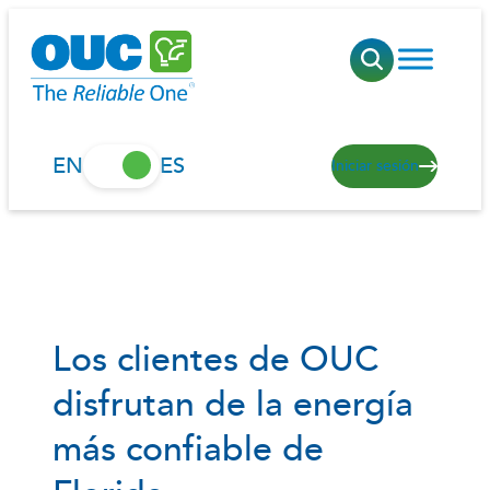
Saltar
al
contenido
EN
ES
Iniciar sesión
Los clientes de OUC
disfrutan de la energía
más confiable de