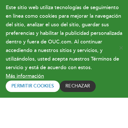
Este sitio web utiliza tecnologías de seguimiento
Facebook
X
Instagram
YouTube
LinkedIn
en línea como cookies para mejorar la navegación
Sala de prensa
del sitio, analizar el uso del sitio, guardar sus
Relaciones gubernamentales y finanzas
preferencias y habilitar la publicidad personalizada
Hacer negocios con OUC
dentro y fuera de OUC.com. Al continuar
accediendo a nuestros sitios y servicios, y
utilizándolos, usted acepta nuestros Términos de
Condiciones de uso
servicio y está de acuerdo con estos.
Más información
Copyright © 2026 Orlando Utilities
Commission. Todos los derechos reservados.
PERMITIR COOKIES
RECHAZAR