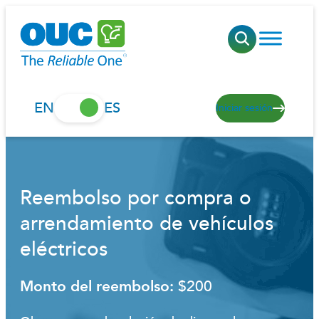
Saltar
al
contenido
EN
ES
Iniciar sesión
Reembolso por compra o
arrendamiento de vehículos
eléctricos
Monto del reembolso:
$200