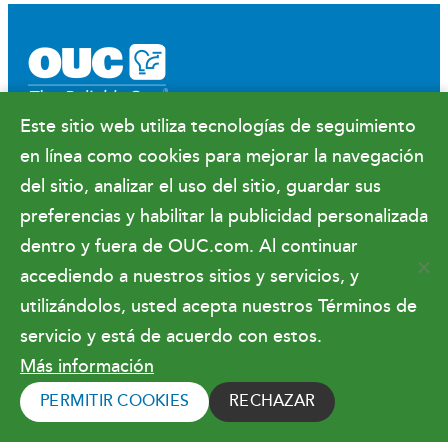
Este sitio web utiliza tecnologías de seguimiento
Facebook
X
Instagram
YouTube
LinkedIn
en línea como cookies para mejorar la navegación
Sala de prensa
del sitio, analizar el uso del sitio, guardar sus
Relaciones gubernamentales y finanzas
preferencias y habilitar la publicidad personalizada
Hacer negocios con OUC
dentro y fuera de OUC.com. Al continuar
accediendo a nuestros sitios y servicios, y
utilizándolos, usted acepta nuestros Términos de
Condiciones de uso
servicio y está de acuerdo con estos.
Más información
Copyright © 2026 Orlando Utilities
Commission. Todos los derechos reservados.
PERMITIR COOKIES
RECHAZAR