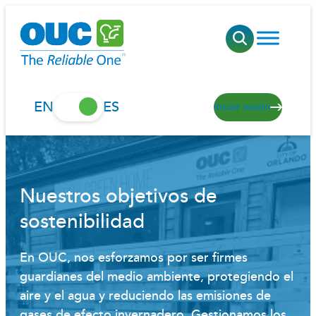
Saltar
al
contenido
EN
ES
Iniciar sesión
Nuestros objetivos de
sostenibilidad
En OUC, nos esforzamos por ser firmes
guardianes del medio ambiente, protegiendo el
aire y el agua y reduciendo las emisiones de
gases de efecto invernadero. Gestionamos los