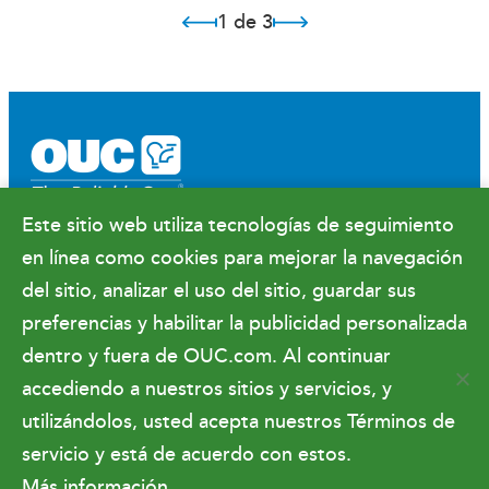
1 de 3
Este sitio web utiliza tecnologías de seguimiento
Facebook
X
Instagram
YouTube
LinkedIn
en línea como cookies para mejorar la navegación
Sala de prensa
del sitio, analizar el uso del sitio, guardar sus
Relaciones gubernamentales y finanzas
preferencias y habilitar la publicidad personalizada
Hacer negocios con OUC
dentro y fuera de OUC.com. Al continuar
accediendo a nuestros sitios y servicios, y
utilizándolos, usted acepta nuestros Términos de
Condiciones de uso
servicio y está de acuerdo con estos.
Más información