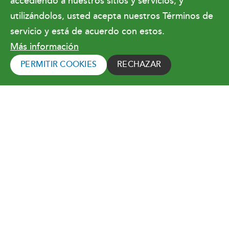
accediendo a nuestros sitios y servicios, y
utilizándolos, usted acepta nuestros Términos de
Condiciones de uso
servicio y está de acuerdo con estos.
Más información
Copyright © 2026 Orlando Utilities
Commission. Todos los derechos reservados.
PERMITIR COOKIES
RECHAZAR