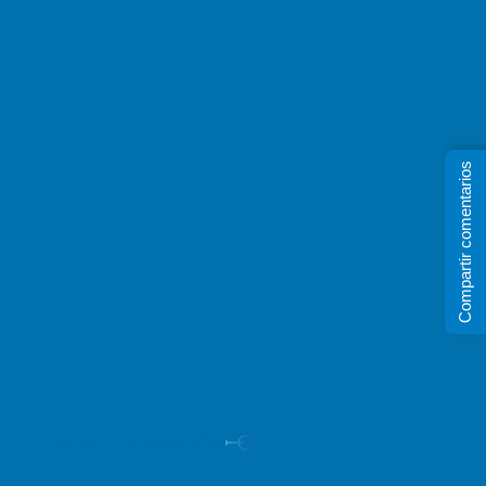
Compartir comentarios
¿Qué afecta más a su demanda
eléctrica?
Cuando se trata de gestionar el uso de
energía, el tiempo puede importar tanto
como la cantidad de electricidad que
usted usa.
MÁS INFORMACIÓN