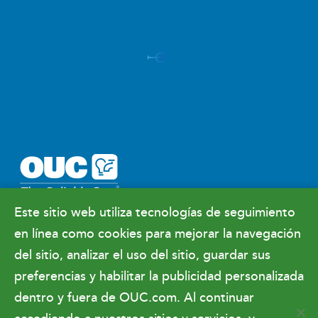
agua asequibles, resilientes, sostenibles y
confiables.
MÁS INFORMACIÓN
Este sitio web utiliza tecnologías de seguimiento
Facebook
X
Instagram
YouTube
LinkedIn
en línea como cookies para mejorar la navegación
Sala de prensa
del sitio, analizar el uso del sitio, guardar sus
Relaciones gubernamentales y finanzas
preferencias y habilitar la publicidad personalizada
Hacer negocios con OUC
dentro y fuera de OUC.com. Al continuar