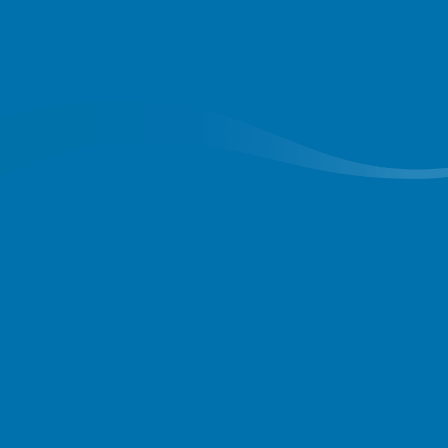
Descubra oportunidades
de empleo en OUC
¡Impulsa tu futuro con una carrera en
OUC! Explora oportunidades en roles
profesionales, oficios especializados y
de liderazgo, y crece con una empresa
que te impulsa al éxito.
Ver ofertas de empleo